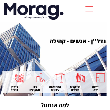
נדל''ן - אנשים - קהילה
דירות
פרויקטים
התחדשות
ליווי
נדל"ן
יד 2
חדשים
עירונית
משקיעים
בחו"ל
למה אנחנו?