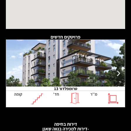
פרויטקים חדשים
טרומפלדור 13
מ''ר
חד'
קומה
דירות בחיפה
-דירות למכירה בנווה שאנן