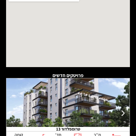
פרויטקים חדשים
טרומפלדור 13
מ''ר
חד'
קומה