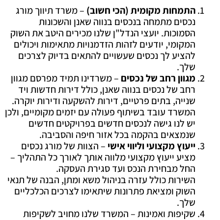
התמחות מקומית (הכי חשוב)
– משרד תיווך מורג
נכסים מתמחה בנכסים בנווה שאנן והשכונות
הסמוכות. יועצי הנדל"ן שלנו מכירים היטב את השוק
המקומי, יודעים לזהות הזדמנויות מתאימות ויכולים
להציע לך נכסים שעשויים להתאים בדיוק לצרכים
שלך.
מגוון רחב של נכסים
– משרדינו תמיד מפרסם מגוון
רחב של נכסים בנווה שאנן, כולל דירות חדשות ויד
שנייה, בתים פרטיים, דירות להשקעה ודירות יוקרה.
המשרד עובד בשיתוף פעולה עם יזמים מקומיים, ולכן
יש לנו גישה לנכסים חדשים בפרויקטים חדשים
שנמצאים בהקמה בכל אזור חיפה והסביבה.
ייעוץ מקצועי וליווי אישי
– הצוות של מורג נכסים
מציע ייעוץ מקצועי מלווה אותך לאורך כל התהליך –
החל מבחירת הנכס ועד סגירת העסקה.
השירות כולל עזרה בניהול משא ומתן, הבנה של תנאי
השוק ומציאת פתרונות שיתאימו לצרכים הכלכליים
שלך.
שקיפות ואמינות – המשרד שלנו מחויב לשקיפות