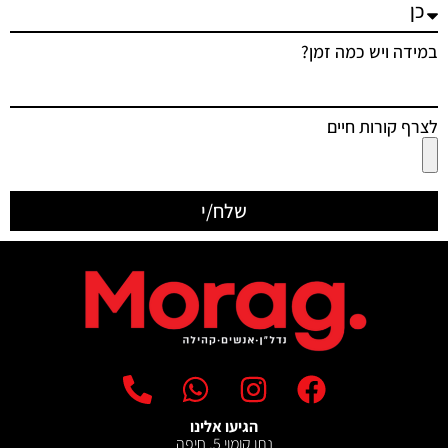
במידה ויש כמה זמן?
לצרף קורות חיים
שלח/י
הגיעו אלינו
נתן קומוי 5, חיפה