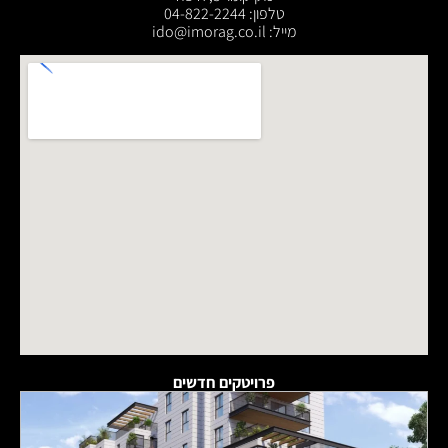
טלפון: 04-822-2244
מייל: ‫ido@imorag.co.il
פרויטקים חדשים