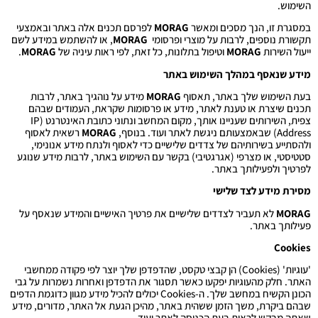
השימוש.
במסגרת זו, הנך מסכים ומאשר
MORAG
לפרסם תכנים אלה באתר ובאמצעי
תקשורת נוספים, לרבות על מוצרי ופרסומי
MORAG
, או להשתמש במידע לשם
ייעול השירות
MORAG
וטיפול בתלונות, כל זאת, לפי ראות עיניה של
MORAG
.
מידע שנאסף במהלך השימוש באתר
בעת השימוש שלך באתר, תאסוף
MORAG
מידע על נוהגיך באתר, לרבות
תכנים שיצרת או טענת לאתר, מידע או פרסומות שקראת, העמודים שבהם
צפית, השירותים שעניינו אותך, מקום המחשב ונתוני כתובת האינטרנט (IP
Address) שבאמצעותם ניגשת לאתר ועוד. בנוסף,
MORAG
רשאית לאסוף
ולהסתייע בשירותיהם של צדדים שלישיים כדי לאסוף ולנתח מידע אנונימי,
סטטיסטי, או מצרפי (אגרגטיבי) בקשר עם השימוש באתר, לרבות מידע שנוגע
לפרטיך ולפעילותך באתר.
מסירת מידע לצד שלישי
MORAG
לא תעביר לצדדים שלישיים את פרטיך האישיים והמידע שנאסף על
פעילותך באתר.
Cookies
'עוגיות' (Cookies) הן קבצי טקסט, שהדפדפן שלך יוצר לפי פקודה ממחשבי
האתר. חלק מהעוגיות יפקעו כאשר תסגור את הדפדפן ואחרות נשמרות על גבי
הכונן הקשיח במחשב שלך. ה-Cookies יכולים להכיל מידע מגוון כדוגמת הדפים
שבהם ביקרת, משך הזמן ששהית באתר, מהיכן הגעת אל האתר, מדורים, מידע
שאתה מבקש לראות בעת הכניסה לאתר ועוד.