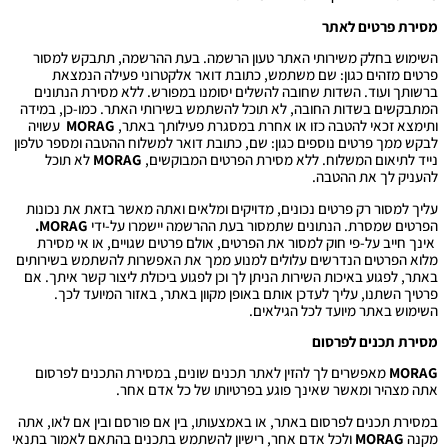
מסירת פרטים לאתר
השימוש בחלק משירותי האתר טעון הרשמה. בעת ההרשמה, תתבקש למסור
פרטים מזהים כגון: שם משתמש, כתובת דואר אלקטרוני פעילה הנמצאת
ברשותך ועוד. השדות שחובה להשלים יסומנו במפורש. ללא מסירת הנתונים
המתבקשים בשדות החובה, לא תוכל להשתמש בשירותי האתר. כמו-כן, במידה
ותימצא זכאי להטבה כזו או אחרת במסגרת פעילותך באתר,
MORAG
עשויה
לבקש ממך פרטים נוספים כגון: שם, כתובת דואר למשלוח ההטבה ומספר טלפון
נייד לתיאום המשלוח. ללא מסירת הפרטים המבוקשים,
MORAG
לא תוכל
להעניק לך את ההטבה.
עליך למסור רק פרטים נכונים, מדויקים ומלאים ואתה מאשר בזאת את נכונות
הפרטים שמסרת. הנתונים שתמסור בעת ההרשמה יישמרו על-ידי
MORAG.
אינך חייב על-פי חוק למסור את הפרטים, אולם פרטים שגויים, או אי מסירת
מלוא הפרטים הנדרשים עלולים למנוע ממך את האפשרות להשתמש בשירותים
באתר, לפגוע באיכות השירות הניתן לך וכן לפגוע ביכולת ליצור קשר איתך. אם
פרטיך השתנו, עליך לעדכן אותם באופן מקוון באתר, באזור המיועד לכך.
השימוש באתר מיועד לכל הגילאים.
מסירת תכנים לפרסום
MORAG
מאפשרים לך להזין לאתר תכנים שונים, במסירת התכנים לפרסום
אתה מצהיר ומאשר שאינך פוגע בפרטיותו של כל אדם אחר.
במסירת תכנים לפרסום באתר, או באמצעותו, בין אם פורסם ובין אם לאו, אתה
מקנה
MORAG
ולכל אדם אחר, רישיון להשתמש בתכנים בהתאם לאמור בתנאי