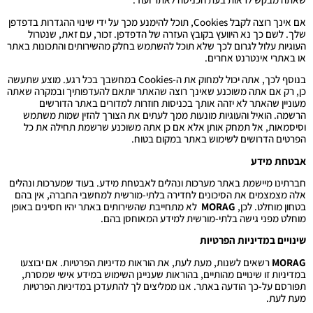
אם אינך רוצה לקבל Cookies, תוכל להימנע מכך על ידי שינוי ההגדרות בדפדפן
שלך. לשם כך נא היוועץ בקובץ העזרה של הדפדפן. זכור, עם זאת, שנטרול
העוגיות עלול לגרום לכך שלא תוכל להשתמש בחלק מהשירותים והתכונות באתר
או באתרי אינטרנט אחרים.
בנוסף לכך, אתה יכול למחוק את ה-Cookies במחשבך בכל רגע. מוצע שתעשה
כן, רק אם אתה משוכנע שאינך רוצה שהאתר יותאם להעדפותיך ובמקרה שאתה
מעוניין שהאתר לא יזהה אותך בכניסות חוזרות למדורים באתר הדורשים
הרשמה. הואיל והעוגיות מונעות ממך לעתים את הצורך להזין שמות משתמש
וסיסמאות, אל תמחק אותן אלא אם כן אתה משוכנע שרשמת תחילה את כל
הפרטים הדרושים לשימוש באתר במקום בטוח.
אבטחת מידע
חברתינו מיישמת באתר מערכות ונהלים לאבטחת מידע. בעוד שמערכות ונהלים
אלה מצמצמים את הסיכונים לחדירה בלתי-מורשית למחשבי החברה, אין בהם
בטחון מוחלט. לכן,
MORAG
לא מתחייבת שהשירותים באתר יהיו חסינים באופן
מוחלט מפני גישה בלתי-מורשית למידע המאוחסן בהם.
שינויים במדיניות הפרטיות
MORAG
רשאים לשנות, מעת לעת, את הוראות מדיניות הפרטיות. אם יבוצעו
במדיניות זו שינויים מהותיים, בהוראות שעניינן השימוש במידע אישי שמסרת,
תפורסם על-כך הודעה באתר. אנו ממליצים לך להתעדכן במדיניות הפרטיות
מעת לעת.