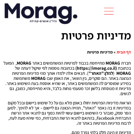
מדיניות פרטיות
דף הבית
»
מדיניות פרטיות
חברת
MORAG
מתייחסת בכבוד לפרטיות המשתמשים באתר
MORAG
, הפועל
בכתובת
(
https://imorag.co.il
)
בכתובות נוספות לפי שיקול דעתה של
MORAG
(
להלן:"האתר
"
). תנאים אלה ילמדו אותך מהי מדיניות הפרטיות
הנהוגה באתר. הם סוקרים, בין השאר, את האופן שבו
MORAG
משתמשת
במידע שמוסרים לה המשתמשים באתר, או שהיא אוספת בעת השימוש באתר.
מדיניות זו מנוסחת בלשון זכר מטעמי נוחות בלבד, והיא מתייחסת, כמובן, גם
לנשים.
הוראות מדיניות הפרטיות יחולו באופן מלא גם על כל שימוש ביישום ובכל מקום
במדיניות זו בה נאמר "האתר", תהייה הכוונה גם ליישום – אך לא להיפך. למען
הסר ספק, מובהר כי השימוש ביישום עשוי להיות כפוף גם לתנאי אתר הרשת
החברתית Facebook, בהתאם לתנאי הרשת החברתית, כפי שיהיו מעת לעת,
לרבות מדיניות הפרטיות באתר זה.
מדיניות זו הינה חלק בלתי נפרד מהם.