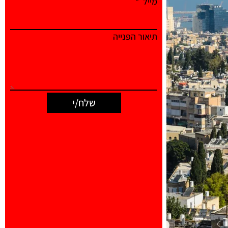
מייל
תיאור הפנייה
שלח/י