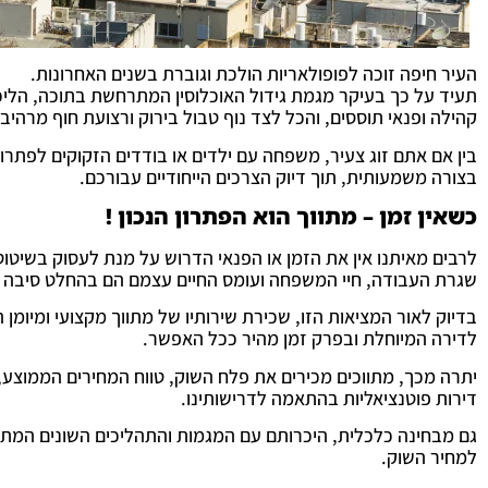
העיר חיפה זוכה לפופולאריות הולכת וגוברת בשנים האחרונות.
תעיד על כך בעיקר מגמת גידול האוכלוסין המתרחשת בתוכה, הליכי 
קהילה ופנאי תוססים, והכל לצד נוף טבול בירוק ורצועת חוף מרהיבה
בין אם אתם זוג צעיר, משפחה עם ילדים או בודדים הזקוקים לפתרו
בצורה משמעותית, תוך דיוק הצרכים הייחודיים עבורכם.
כשאין זמן – מתווך הוא הפתרון הנכון !
לרבים מאיתנו אין את הזמן או הפנאי הדרוש על מנת לעסוק בשיטוט 
שגרת העבודה, חיי המשפחה ועומס החיים עצמם הם בהחלט סיבה לג
בדיוק לאור המציאות הזו, שכירת שירותיו של מתווך מקצועי ומיומן
לדירה המיוחלת ובפרק זמן מהיר ככל האפשר.
יתרה מכך, מתווכים מכירים את פלח השוק, טווח המחירים הממוצע
דירות פוטנציאליות בהתאמה לדרישותינו.
גם מבחינה כלכלית, היכרותם עם המגמות והתהליכים השונים המתר
למחיר השוק.