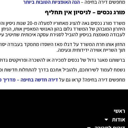
מחפשים דירה בחיפה –
הנה האופציות הטובות ביותר
מורג נכסים – לניסיון אין תחליף
משרד מורג נכסים גאה להציג מאחוריו למעלה מ-20 שנות ניסיון והיכרות מעמיקה עם תחום הנדל"ן בצפון בכלל ובחיפה בפרט.
היתרון המובהק של המשרד גלום בהון האנושי המאפיין אותו, הניחן 
לעבודה מאומצת בניסיון להוביל לסגירת עסקה איכותית שתיטיב עי
החזון אותו חרת המשרד על דגלו מאז היווסדו מתמקד בעבודה יסוד
תוך השריית אווירה ידידותית ונעימה.
ברשותנו מאגר גדול של נכסים למכירה או להשכרה ופרויקטים גדול
נשמח לעמוד לשירותכם, ולהוביל אתכם בדרך להתחלות חדשות ומר
מחפשים דירה בחיפה? קראו גם על
דירה חדשה בחיפה – מדריך מ
ראשי
אודות
דירות למכירה