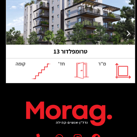
טרומפלדור 13
מ''ר
חד'
קומה