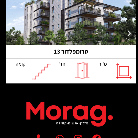
טרומפלדור 13
מ''ר
חד'
קומה