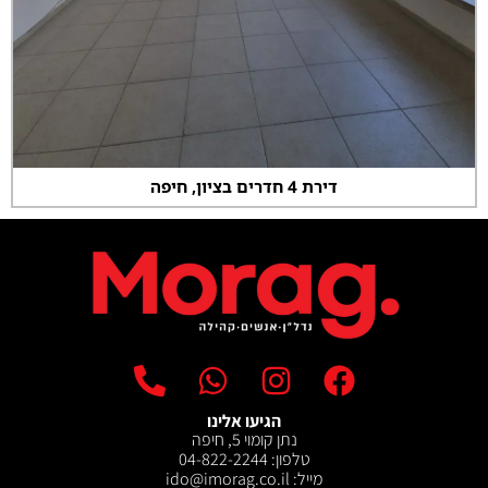
דירת 4 חדרים בציון, חיפה
הגיעו אלינו
נתן קומוי 5, חיפה
טלפון: 04-822-2244
מייל: ‫ido@imorag.co.il