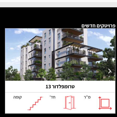
פרויטקים חדשים
טרומפלדור 13
מ''ר
חד'
קומה