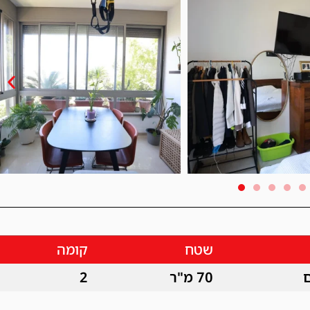
שטח
קומה
70 מ"ר
2