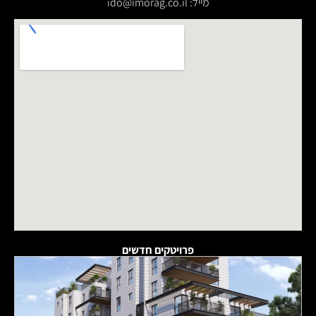
מייל: ‫ido@imorag.co.il
פרויטקים חדשים