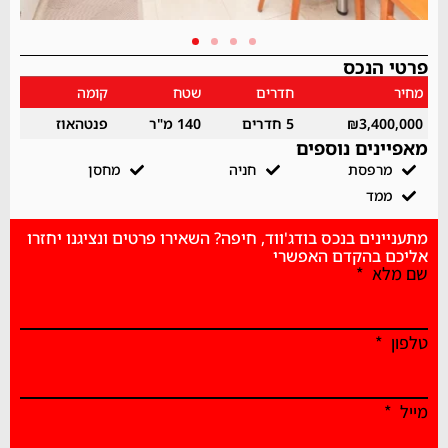
פרטי הנכס
מחיר
חדרים
שטח
קומה
₪3,400,000
5 חדרים
140 מ"ר
פנטהאוז
מאפיינים נוספים
מרפסת
חניה
מחסן
ממד
מתעניינים בנכס בודג'ווד, חיפה? השאירו פרטים ונציגנו יחזרו
אליכם בהקדם האפשרי
שם מלא
טלפון
מייל