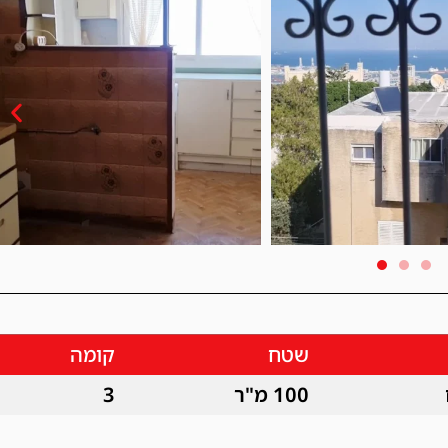
שטח
קומה
100 מ"ר
3