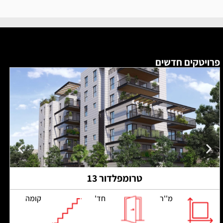
פרויטקים חדשים
טרומפלדור 13
מ''ר
חד'
קומה