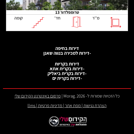
טרומפלדור 13
מ''ר
חד'
קומה
דירות בחיפה
-דירות למכירה בנווה שאנן
דירות בקריות
-דירות בקרית אתא
-דירות בקרית ביאליק
-דירות בקרית ים
כל הזכויות שמורות ל- 2026 .Morag |
פרסום באינטרנט הקידום שלי
הצהרת נגישות
|
מפת אתר
|
מדיניות פרטיות
|
llms