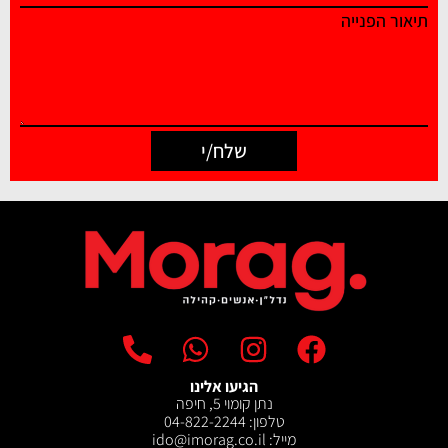
תיאור הפנייה
שלח/י
הגיעו אלינו
נתן קומוי 5, חיפה
טלפון: 04-822-2244
מייל: ‫ido@imorag.co.il