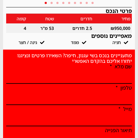
פרטי הנכס
מחיר
חדרים
שטח
קומה
₪950,000
2.5 חדרים
53 מ"ר
4
מאפיינים נוספים
חניה
ממד
גינה / חצר
מתעניינים בנכס בשי עגנון, חיפה? השאירו פרטים ונציגנו
יחזרו אליכם בהקדם האפשרי
שם מלא
טלפון
מייל
תיאור הפנייה