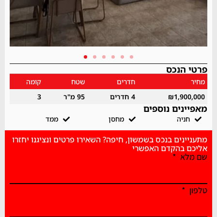
פרטי הנכס
מחיר
חדרים
שטח
קומה
₪1,900,000
4 חדרים
95 מ"ר
3
מאפיינים נוספים
חניה
מחסן
ממד
מתעניינים בנכס בשמשון, חיפה? השאירו פרטים ונציגנו יחזרו
אליכם בהקדם האפשרי
שם מלא
טלפון