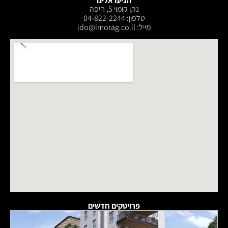
הגיעו אלינו
נתן קומוי 5, חיפה
טלפון: 04-822-2244
מייל: ‫ido@imorag.co.il
פרויטקים חדשים