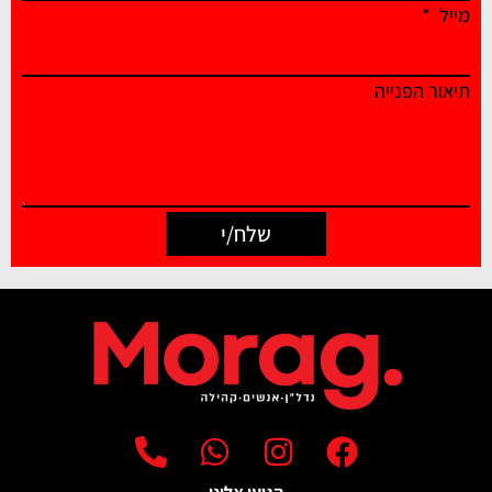
מייל
תיאור הפנייה
שלח/י