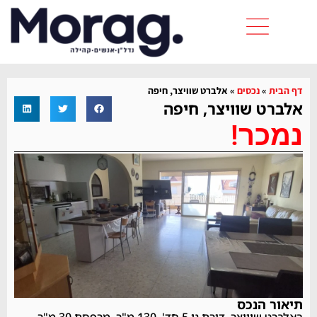
דף הבית
»
נכסים
»
אלברט שוויצר, חיפה
אלברט שוויצר, חיפה
נמכר!
תיאור הנכס
באלברט שוויצר, דירת גן 5 חד', 130 מ"ר, מרפסת 30 מ"ר,