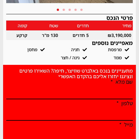
פרטי הנכס
מחיר
חדרים
שטח
קומה
₪3,190,000
5 חדרים
130 מ"ר
קרקע
מאפיינים נוספים
מרפסת
חניה
מחסן
ממד
גינה / חצר
מתעניינים בנכס באלברט שוויצר, חיפה? השאירו פרטים
ונציגנו יחזרו אליכם בהקדם האפשרי
שם מלא
טלפון
מייל